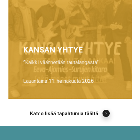
KANSAN YHTYE
”Kaikki väännetään rautalangasta”
Lauantaina 11. heinäkuuta 2026
Katso lisää tapahtumia täältä