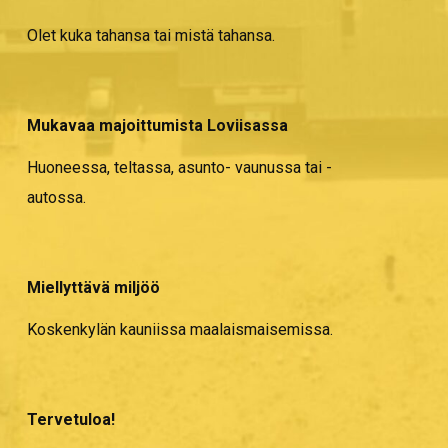
Olet kuka tahansa tai mistä tahansa.
Mukavaa majoittumista Loviisassa
Huoneessa, teltassa, asunto- vaunussa tai -
autossa.
Miellyttävä miljöö
Koskenkylän kauniissa maalaismaisemissa.
Tervetuloa!