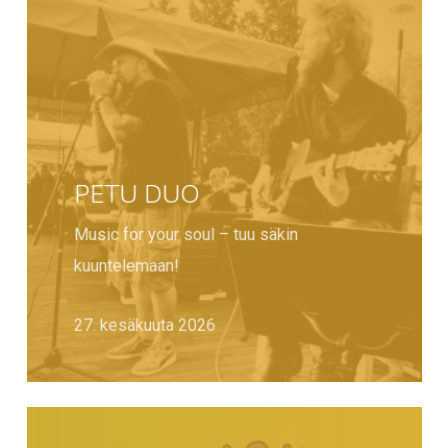
PETU DUO
Music for your soul – tuu säkin
kuuntelemaan!
27. kesäkuuta 2026