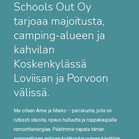
Schools Out Oy
tarjoaa majoitusta,
camping-alueen ja
kahvilan
Koskenkylässä
Loviisan ja Porvoon
välissä.
Me ollaan Anne ja Marko – pariskunta, jolla on
rutkasti ideoita, ripaus hulluutta ja roppakaupalla
remonttienergiaa. Päätimme napata tämän
sympaattisen entisen kyläkoulun uuteen käyttöön,