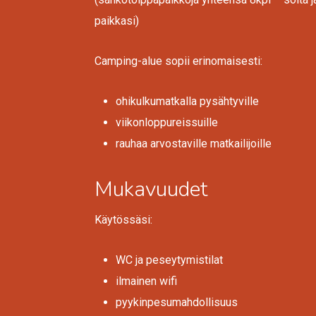
paikkasi)
Camping-alue sopii erinomaisesti:
ohikulkumatkalla pysähtyville
viikonloppureissuille
rauhaa arvostaville matkailijoille
Mukavuudet
Käytössäsi:
WC ja peseytymistilat
ilmainen wifi
pyykinpesumahdollisuus