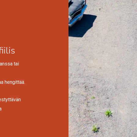
ilis
anssa tai
aa hengittää.
estyttävän
a