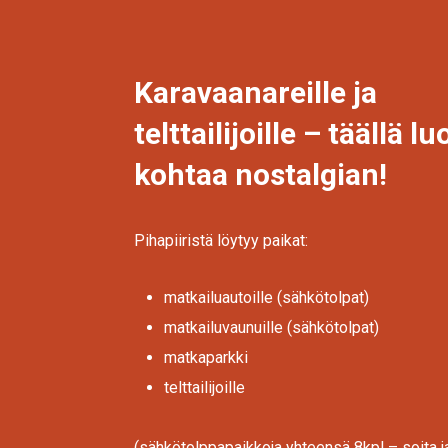
Karavaanareille ja
telttailijoille – täällä l
kohtaa nostalgian!
Pihapiiristä löytyy paikat:
matkailuautoille (sähkötolpat)
matkailuvaunuille (sähkötolpat)
matkaparkki
telttailijoille
(sähkötolppapaikkoja yhteensä 8kpl – soita j