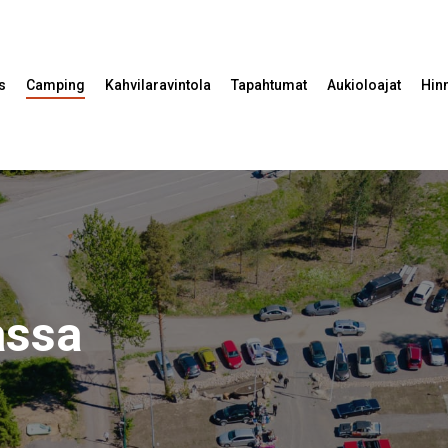
s
Camping
Kahvilaravintola
Tapahtumat
Aukioloajat
Hin
assa