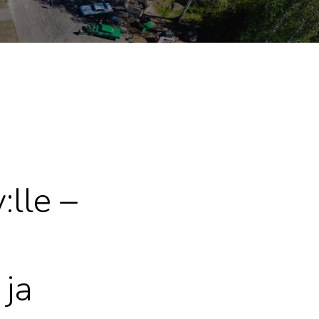
:lle –
 ja