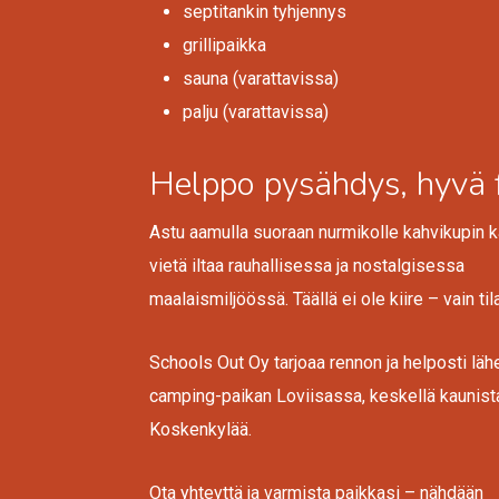
septitankin tyhjennys
grillipaikka
sauna (varattavissa)
palju (varattavissa)
Helppo pysähdys, hyvä fi
Astu aamulla suoraan nurmikolle kahvikupin k
vietä iltaa rauhallisessa ja nostalgisessa
maalaismiljöössä. Täällä ei ole kiire – vain til
Schools Out Oy tarjoaa rennon ja helposti läh
camping-paikan Loviisassa, keskellä kaunist
Koskenkylää.
Ota yhteyttä ja varmista paikkasi – nähdään