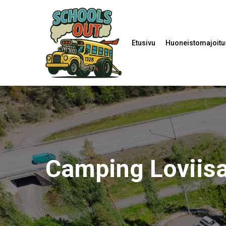
Skip
to
main
Etusivu
Huoneistomajoitu
content
Camping Loviis