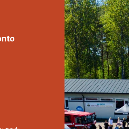
uonto
a varmista